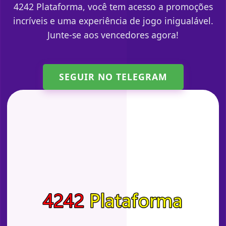
4242 Plataforma, você tem acesso a promoções
incríveis e uma experiência de jogo inigualável.
Junte-se aos vencedores agora!
SEGUIR NO TELEGRAM