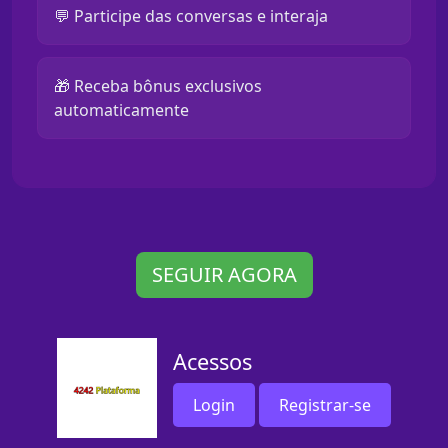
💬 Participe das conversas e interaja
🎁 Receba bônus exclusivos
automaticamente
SEGUIR AGORA
Acessos
Login
Registrar-se