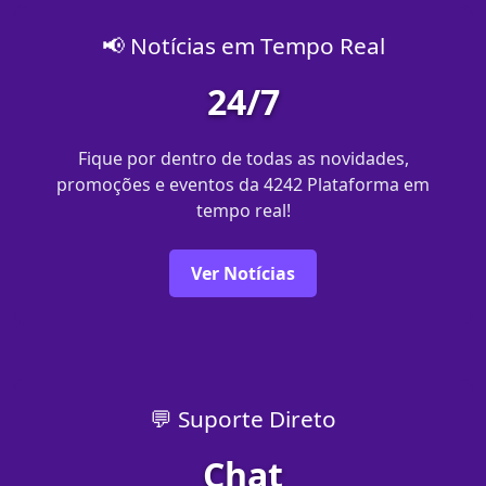
📢 Notícias em Tempo Real
24/7
Fique por dentro de todas as novidades,
promoções e eventos da 4242 Plataforma em
tempo real!
Ver Notícias
💬 Suporte Direto
Chat