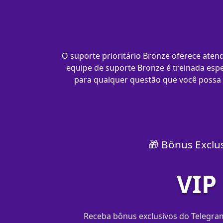
O suporte prioritário Bronze oferece ate
equipe de suporte Bronze é treinada esp
para qualquer questão que você possa ter
🎁 Bônus Exclu
VIP
Receba bônus exclusivos do Telegra