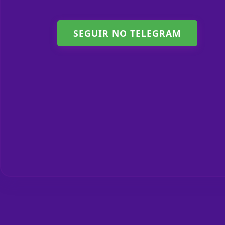
SEGUIR NO TELEGRAM