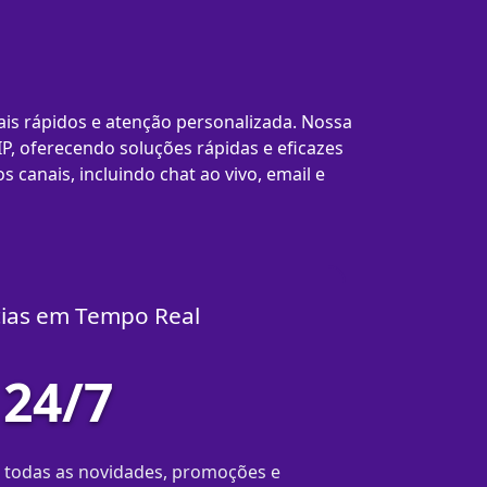
is rápidos e atenção personalizada. Nossa
, oferecendo soluções rápidas e eficazes
s canais, incluindo chat ao vivo, email e
cias em Tempo Real
24/7
e todas as novidades, promoções e