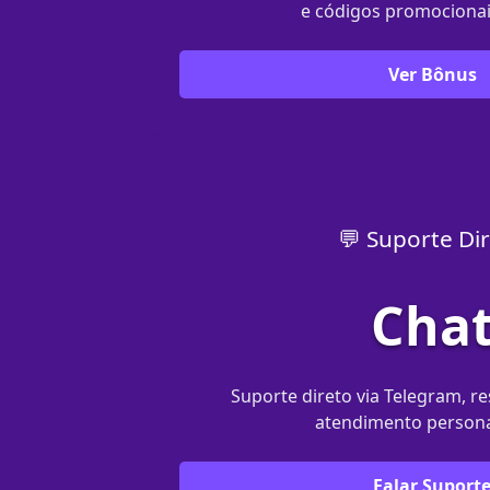
e códigos promocionai
Ver Bônus
💬 Suporte Di
Cha
Suporte direto via Telegram, r
atendimento persona
Falar Suport