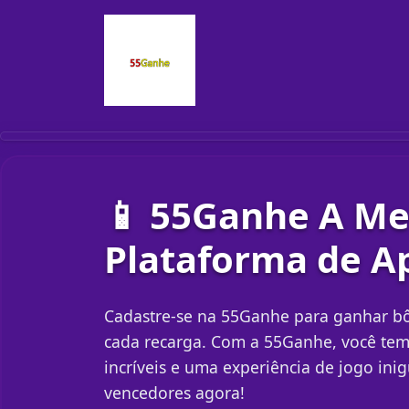
📱 55Ganhe A Me
Plataforma de A
Cadastre-se na 55Ganhe para ganhar b
cada recarga. Com a 55Ganhe, você te
incríveis e uma experiência de jogo inig
vencedores agora!