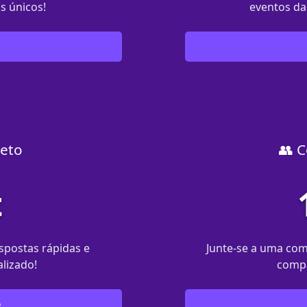
s únicos!
eventos da
reto
👥 
t
espostas rápidas e
Junte-se a uma com
lizado!
compa
e