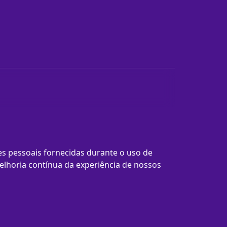
s pessoais fornecidas durante o uso de
elhoria contínua da experiência de nossos