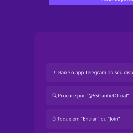
📱 Baixe o app Telegram no seu disp
🔍 Procure por "@55GanheOficial"
👆 Toque em "Entrar" ou "Join"