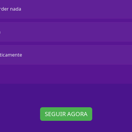
erder nada
a
aticamente
SEGUIR AGORA