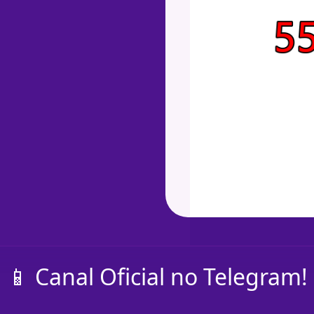
📱 Canal Oficial no Telegram!