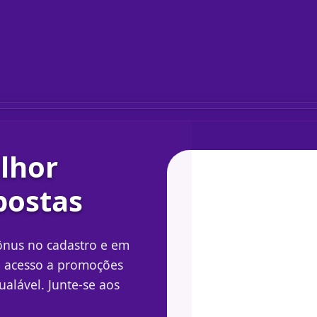
lhor
postas
ônus no cadastro e em
m acesso a promoções
ualável. Junte-se aos