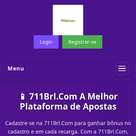
Login
Registrar-se
Menu
📱 711Brl.Com A Melhor
Plataforma de Apostas
Cadastre-se na 711Brl.Com para ganhar bônus no
cadastro e em cada recarga. Com a 711Brl.Com,