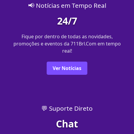
📢 Notícias em Tempo Real
24/7
Fique por dentro de todas as novidades,
promoções e eventos da 711Brl.Com em tempo
real!
Ver Notícias
💬 Suporte Direto
Chat