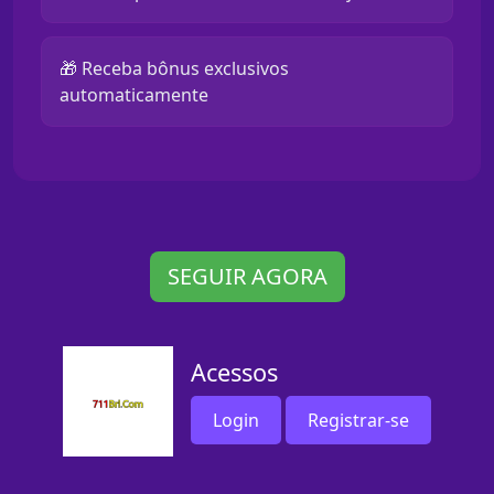
🎁 Receba bônus exclusivos
automaticamente
SEGUIR AGORA
Acessos
Login
Registrar-se