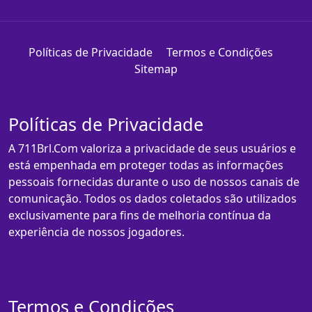
Políticas de Privacidade
Termos e Condições
Sitemap
Políticas de Privacidade
A 711Brl.Com valoriza a privacidade de seus usuários e
está empenhada em proteger todas as informações
pessoais fornecidas durante o uso de nossos canais de
comunicação. Todos os dados coletados são utilizados
exclusivamente para fins de melhoria contínua da
experiência de nossos jogadores.
Termos e Condições