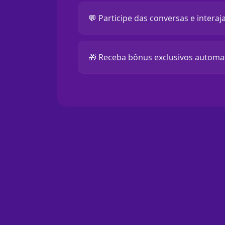
💬 Participe das conversas e interaj
🎁 Receba bônus exclusivos autom