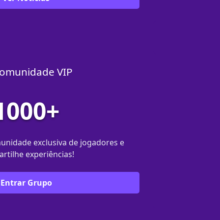
Comunidade VIP
1000+
unidade exclusiva de jogadores e
rtilhe experiências!
Entrar Grupo