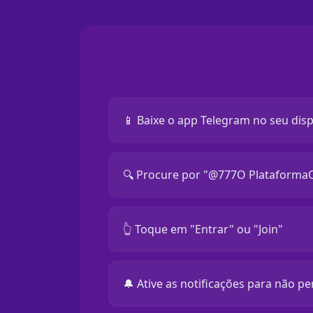
📱 Baixe o app Telegram no seu disp
🔍 Procure por "@777O PlataformaOf
👆 Toque em "Entrar" ou "Join"
🔔 Ative as notificações para não p