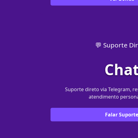
💬 Suporte Di
Cha
Suporte direto via Telegram, r
atendimento persona
Falar Suport