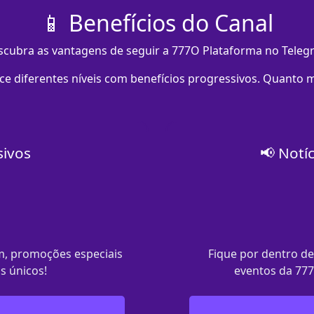
📱 Benefícios do Canal
cubra as vantagens de seguir a 777O Plataforma no Tele
 diferentes níveis com benefícios progressivos. Quanto ma
sivos
📢 Notí
m, promoções especiais
Fique por dentro d
s únicos!
eventos da 777