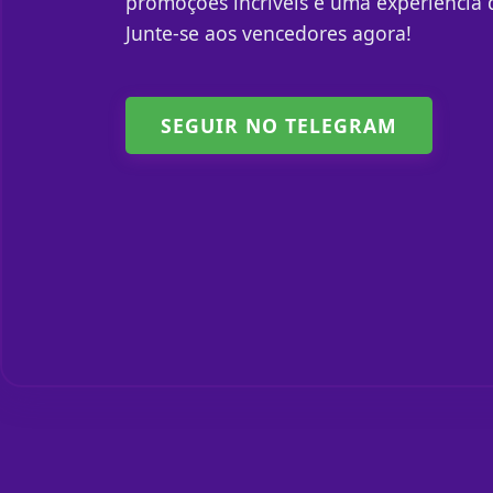
promoções incríveis e uma experiência d
Junte-se aos vencedores agora!
SEGUIR NO TELEGRAM