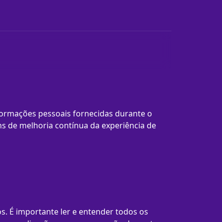
formações pessoais fornecidas durante o
ns de melhoria contínua da experiência de
. É importante ler e entender todos os