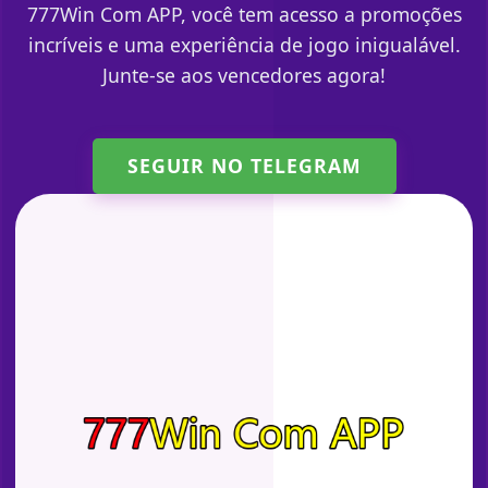
777Win Com APP, você tem acesso a promoções
incríveis e uma experiência de jogo inigualável.
Junte-se aos vencedores agora!
SEGUIR NO TELEGRAM