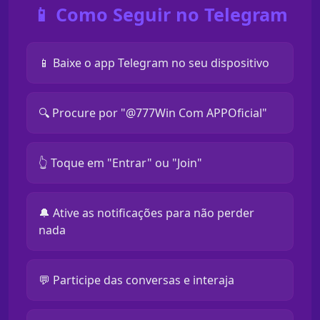
📱 Como Seguir no Telegram
📱 Baixe o app Telegram no seu dispositivo
🔍 Procure por "@777Win Com APPOficial"
👆 Toque em "Entrar" ou "Join"
🔔 Ative as notificações para não perder
nada
💬 Participe das conversas e interaja