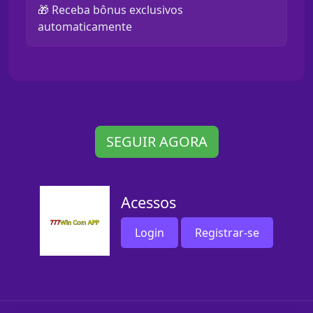
🎁 Receba bônus exclusivos
automaticamente
SEGUIR AGORA
Acessos
Login
Registrar-se