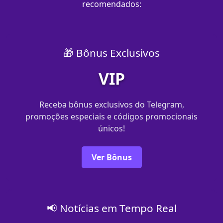
recomendados:
🎁 Bônus Exclusivos
VIP
Receba bônus exclusivos do Telegram,
promoções especiais e códigos promocionais
únicos!
Ver Bônus
📢 Notícias em Tempo Real