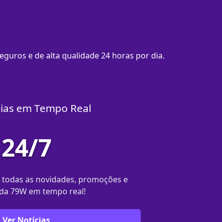
eguros e de alta qualidade 24 horas por dia.
cias em Tempo Real
24/7
e todas as novidades, promoções e
da 79W em tempo real!
Ver Notícias