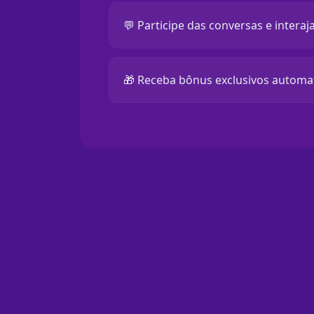
💬 Participe das conversas e interaj
🎁 Receba bônus exclusivos autom