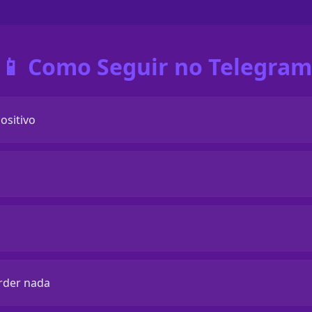
📱 Como Seguir no Telegram
ositivo
erder nada