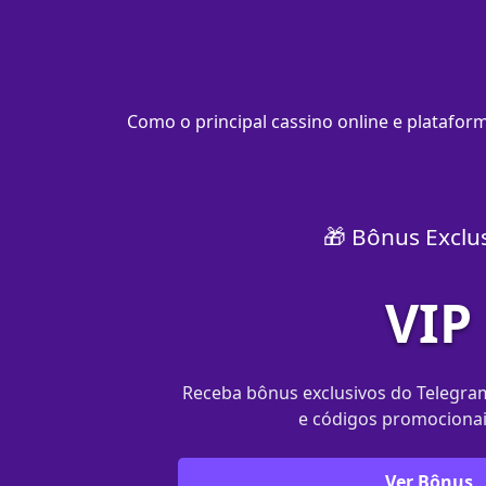
Como o principal cassino online e plataform
🎁 Bônus Exclu
VIP
Receba bônus exclusivos do Telegra
e códigos promocionai
Ver Bônus