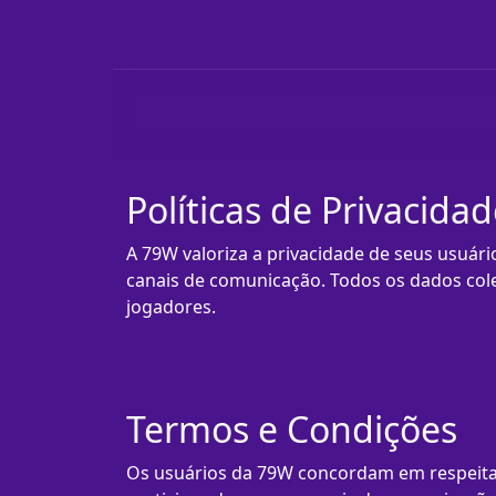
Políticas de Privacida
A 79W valoriza a privacidade de seus usuá
canais de comunicação. Todos os dados cole
jogadores.
Termos e Condições
Os usuários da 79W concordam em respeitar 