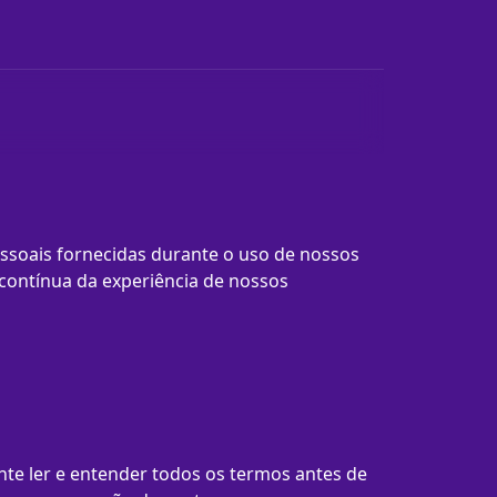
ssoais fornecidas durante o uso de nossos
 contínua da experiência de nossos
te ler e entender todos os termos antes de