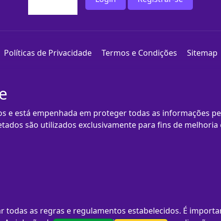
Políticas de Privacidade
Termos e Condições
Sitemap
de
rios e está empenhada em proteger todas as informações pe
tados são utilizados exclusivamente para fins de melhoria
todas as regras e regulamentos estabelecidos. É importan