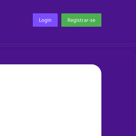
Login
Registrar-se