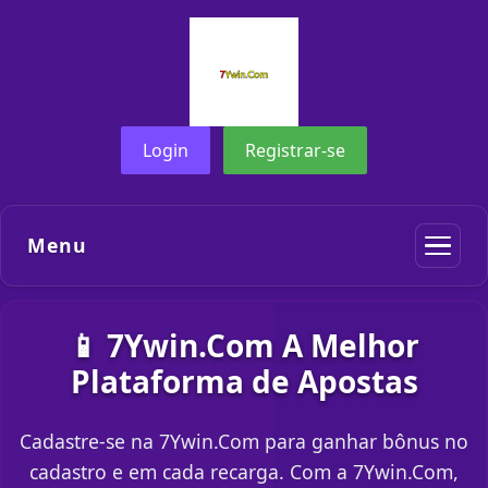
Login
Registrar-se
Menu
📱 7Ywin.Com A Melhor
Plataforma de Apostas
Cadastre-se na 7Ywin.Com para ganhar bônus no
cadastro e em cada recarga. Com a 7Ywin.Com,