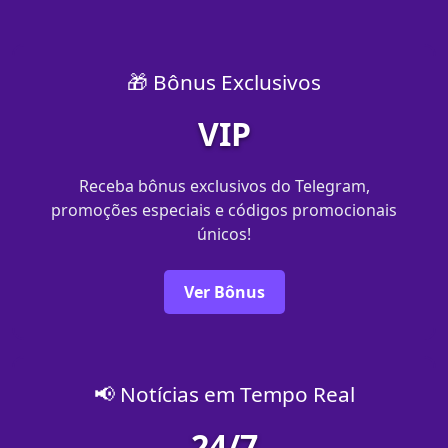
🎁 Bônus Exclusivos
VIP
Receba bônus exclusivos do Telegram,
promoções especiais e códigos promocionais
únicos!
Ver Bônus
📢 Notícias em Tempo Real
24/7