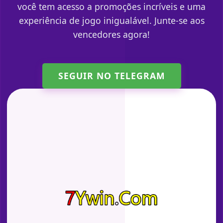
você tem acesso a promoções incríveis e uma
experiência de jogo inigualável. Junte-se aos
vencedores agora!
SEGUIR NO TELEGRAM