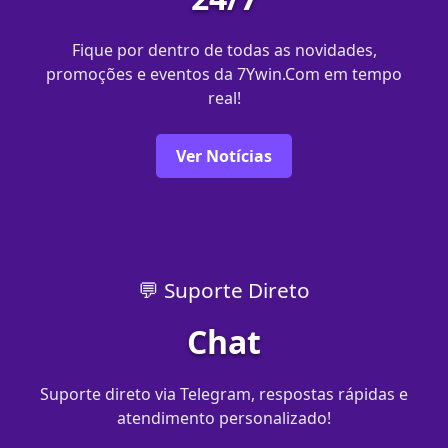
Fique por dentro de todas as novidades,
promoções e eventos da 7Ywin.Com em tempo
real!
Ver Notícias
💬 Suporte Direto
Chat
Suporte direto via Telegram, respostas rápidas e
atendimento personalizado!