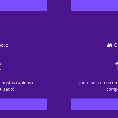
reto
👥 
t
espostas rápidas e
Junte-se a uma com
lizado!
compa
e