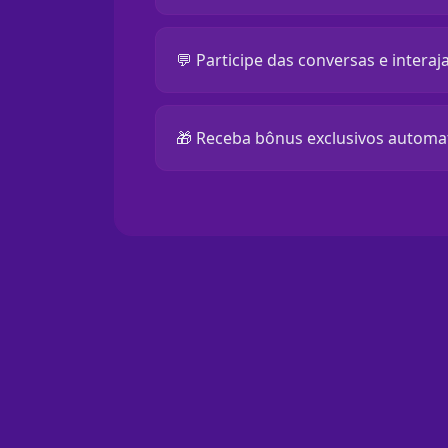
💬 Participe das conversas e interaj
🎁 Receba bônus exclusivos autom