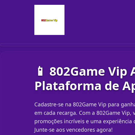
📱 802Game Vip 
Plataforma de A
Cadastre-se na 802Game Vip para ganha
em cada recarga. Com a 802Game Vip, v
promoções incríveis e uma experiência d
Junte-se aos vencedores agora!