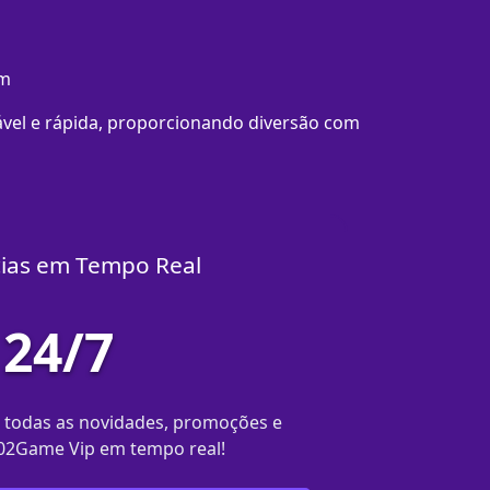
am
ável e rápida, proporcionando diversão com
cias em Tempo Real
24/7
e todas as novidades, promoções e
02Game Vip em tempo real!