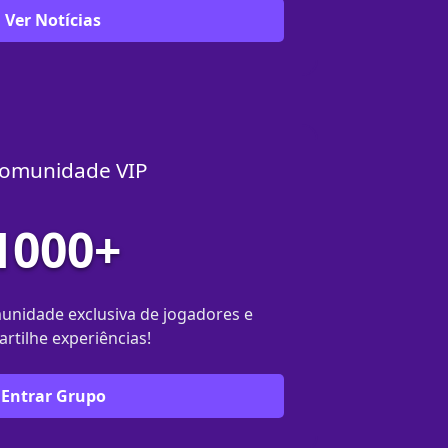
Ver Notícias
Comunidade VIP
1000+
unidade exclusiva de jogadores e
rtilhe experiências!
Entrar Grupo