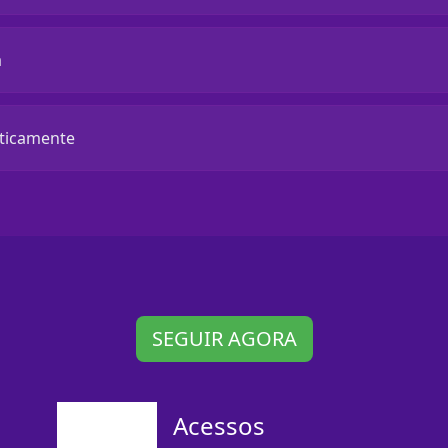
a
aticamente
SEGUIR AGORA
Acessos