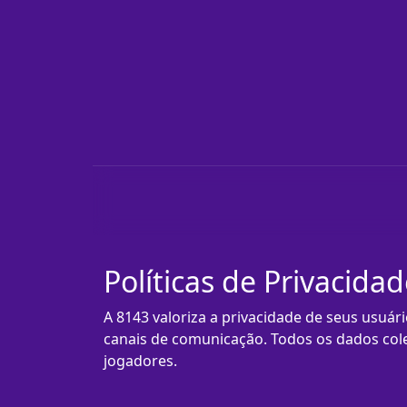
Políticas de Privacida
A 8143 valoriza a privacidade de seus usuá
canais de comunicação. Todos os dados cole
jogadores.