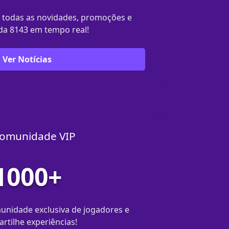
e todas as novidades, promoções e
da 8143 em tempo real!
Ver Notícias
Comunidade VIP
1000+
unidade exclusiva de jogadores e
rtilhe experiências!