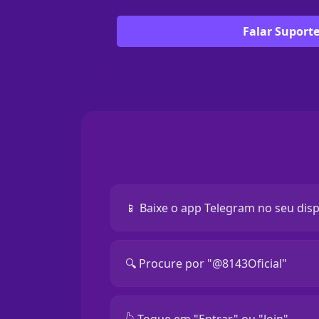
Falar Suport
📱 Baixe o app Telegram no seu disp
🔍 Procure por "@8143Oficial"