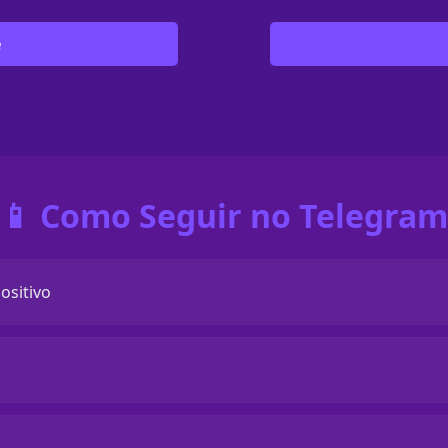
e
📱 Como Seguir no Telegram
ositivo