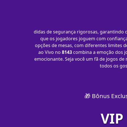
didas de segurança rigorosas, garantindo 
que os jogadores joguem com confiança.
opções de mesas, com diferentes limites d
ao Vivo no
8143
combina a emoção dos jog
emocionante. Seja você um fã de jogos de 
todos os gos
🎁 Bônus Exclu
VIP