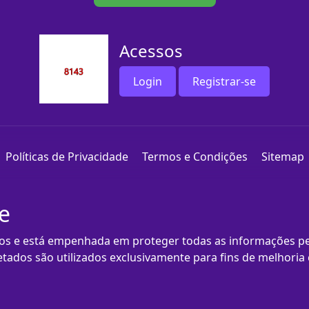
Acessos
Login
Registrar-se
Políticas de Privacidade
Termos e Condições
Sitemap
de
rios e está empenhada em proteger todas as informações p
tados são utilizados exclusivamente para fins de melhoria