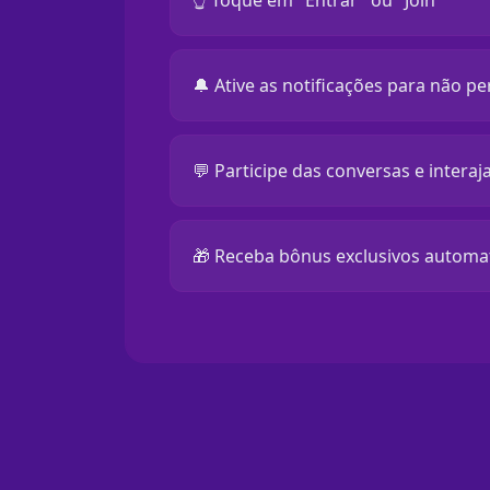
👆 Toque em "Entrar" ou "Join"
🔔 Ative as notificações para não p
💬 Participe das conversas e interaj
🎁 Receba bônus exclusivos autom