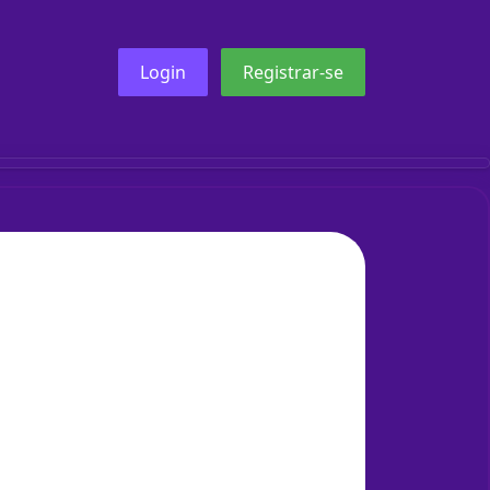
Login
Registrar-se